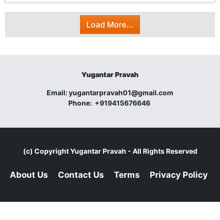
Load More...
Yugantar Pravah
Email:
yugantarpravah01@gmail.com
Phone:
+919415676646
(c) Copyright
Yugantar Pravah
- All Rights Reserved
About Us
Contact Us
Terms
Privacy Policy