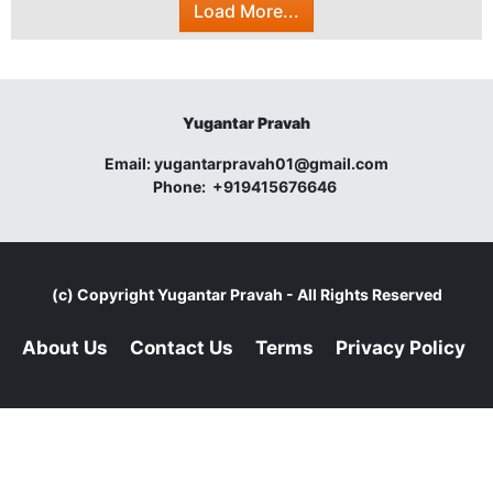
Load More...
Yugantar Pravah
Email:
yugantarpravah01@gmail.com
Phone:
+919415676646
(c) Copyright
Yugantar Pravah
- All Rights Reserved
About Us
Contact Us
Terms
Privacy Policy