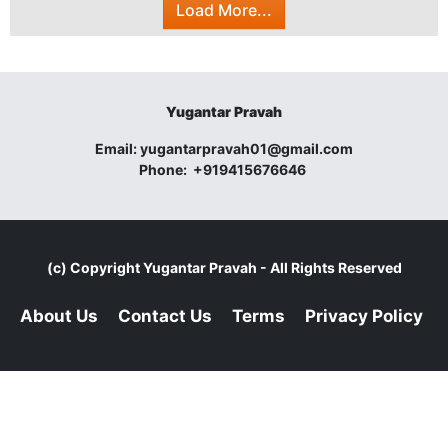
Load More...
Yugantar Pravah
Email:
yugantarpravah01@gmail.com
Phone:
+919415676646
(c) Copyright
Yugantar Pravah
- All Rights Reserved
About Us
Contact Us
Terms
Privacy Policy