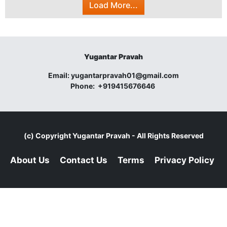
Load More...
Yugantar Pravah
Email:
yugantarpravah01@gmail.com
Phone:
+919415676646
(c) Copyright
Yugantar Pravah
- All Rights Reserved
About Us
Contact Us
Terms
Privacy Policy