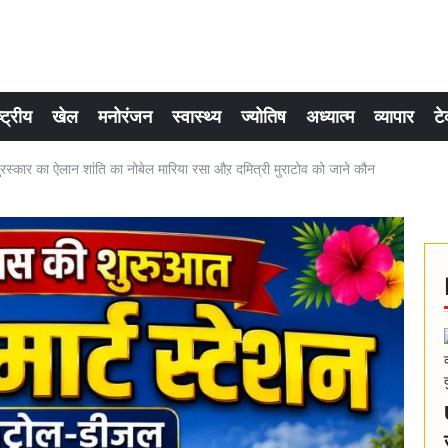
्ट्रीय
खेल
मनोरंजन
स्वास्थ्य
ज्योतिष
अध्यात्म
व्यापार
टे
रस्कार का ऐलान शांति का नोबेल मारिया रसा औऱ दमित्री मुराटोव को जाने कौन