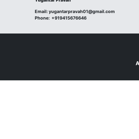
Email:
yugantarpravah01@gmail.com
Phone:
+919415676646
A