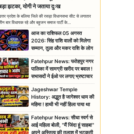
बड़ा झटका, योगी ने जताया दुःख
उत्तर प्रदेश के बलिया जिले की रसड़ा विधानसभा सीट से लगातार
तीन बार विधायक रहे और बहुजन समाज पार्टी के...
आज का राशिफल 05 अगस्त
2026: सिंह राशि वालों को मिलेगा
सम्मान, तुला और मकर राशि के लोग
रहें सतर्क
Fatehpur News: फतेहपुर नगर
पालिका में सामग्री खरीद पर बवाल !
सभासदों ने ईओ पर लगाए भ्रष्टाचार
के गंभीर आरोप
Jageshwar Temple
History: अद्भुत है जागेश्वर धाम की
महिमा ! हाथी भी नहीं हिला पाया था
शिवलिंग, जानिए क्या है इसका
Fatehpur News: सीधा स्वर्ग से
इतिहास
आई महिला बोली, "मैं जिंदा हूं साहब!"
अपने अस्तित्व की तलाश में भटकती