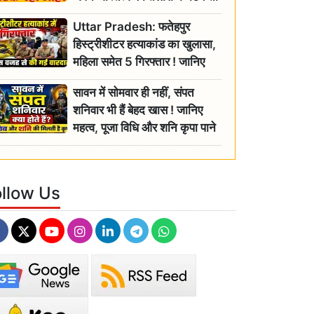
रही बुजुर्ग, एसडीएम ने दिए जांच के
Uttar Pradesh: फतेहपुर
आदेश
हिस्ट्रीशीटर हत्याकांड का खुलासा,
महिला समेत 5 गिरफ्तार ! जानिए
क्या था कनेक्शन?
सावन में सोमवार ही नहीं, संपत
शनिवार भी हैं बेहद खास ! जानिए
महत्व, पूजा विधि और शनि कृपा पाने
के आसान उपाय
ollow Us