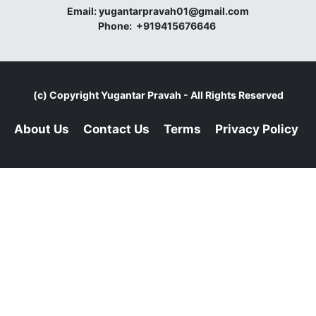
Email:
yugantarpravah01@gmail.com
Phone:
+919415676646
(c) Copyright
Yugantar Pravah
- All Rights Reserved
About Us
Contact Us
Terms
Privacy Policy