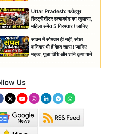
रही बुजुर्ग, एसडीएम ने दिए जांच के
Uttar Pradesh: फतेहपुर
आदेश
हिस्ट्रीशीटर हत्याकांड का खुलासा,
महिला समेत 5 गिरफ्तार ! जानिए
क्या था कनेक्शन?
सावन में सोमवार ही नहीं, संपत
शनिवार भी हैं बेहद खास ! जानिए
महत्व, पूजा विधि और शनि कृपा पाने
के आसान उपाय
ollow Us