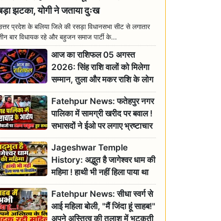
बड़ा झटका, योगी ने जताया दुःख
उत्तर प्रदेश के बलिया जिले की रसड़ा विधानसभा सीट से लगातार
तीन बार विधायक रहे और बहुजन समाज पार्टी के...
आज का राशिफल 05 अगस्त
2026: सिंह राशि वालों को मिलेगा
सम्मान, तुला और मकर राशि के लोग
रहें सतर्क
Fatehpur News: फतेहपुर नगर
पालिका में सामग्री खरीद पर बवाल !
सभासदों ने ईओ पर लगाए भ्रष्टाचार
के गंभीर आरोप
Jageshwar Temple
History: अद्भुत है जागेश्वर धाम की
महिमा ! हाथी भी नहीं हिला पाया था
शिवलिंग, जानिए क्या है इसका
Fatehpur News: सीधा स्वर्ग से
इतिहास
आई महिला बोली, "मैं जिंदा हूं साहब!"
अपने अस्तित्व की तलाश में भटकती