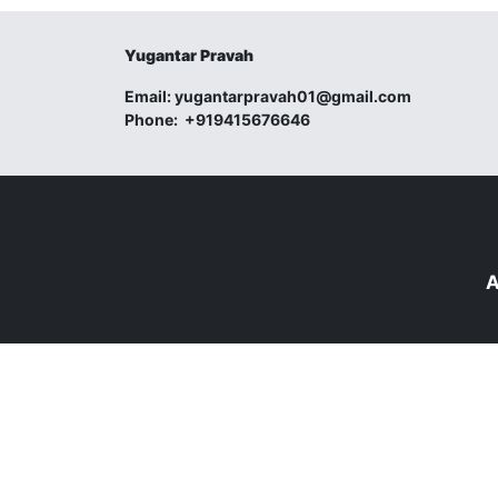
Yugantar Pravah
Email:
yugantarpravah01@gmail.com
Phone:
+919415676646
A