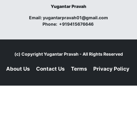
Yugantar Pravah
Email:
yugantarpravah01@gmail.com
Phone:
+919415676646
(c) Copyright
Yugantar Pravah
- All Rights Reserved
About Us
Contact Us
Terms
Privacy Policy