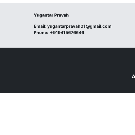
Yugantar Pravah
Email:
yugantarpravah01@gmail.com
Phone:
+919415676646
A