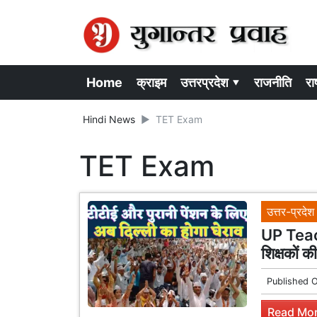
Home
क्राइम
उत्तरप्रदेश ▾
राजनीति
राष
Hindi News
TET Exam
TET Exam
उत्तर-प्रदेश
UP Teach
शिक्षकों क
Published 
Read Mor