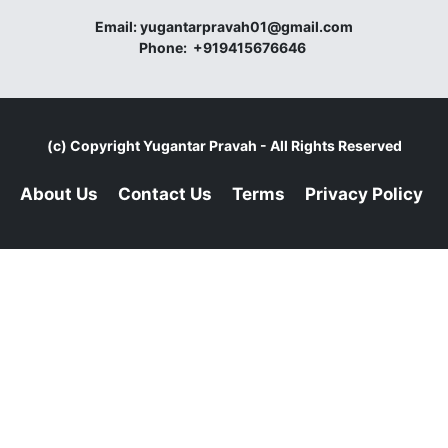
Email:
yugantarpravah01@gmail.com
Phone:
+919415676646
(c) Copyright
Yugantar Pravah
- All Rights Reserved
About Us
Contact Us
Terms
Privacy Policy