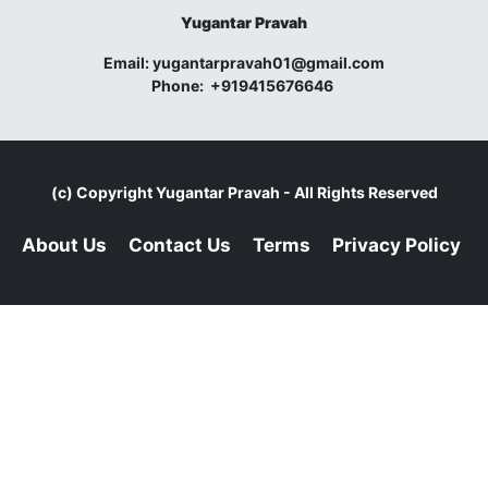
Yugantar Pravah
Email:
yugantarpravah01@gmail.com
Phone:
+919415676646
(c) Copyright
Yugantar Pravah
- All Rights Reserved
About Us
Contact Us
Terms
Privacy Policy