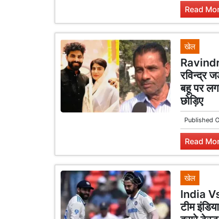
Read Mor
खेल
Ravindr
रविन्द्र 
बहू पर लग
छोड़िए
Published 
Read Mor
खेल
India Vs
टीम इंडिय