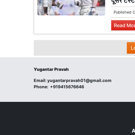
दूसरे टेस
Published 
Read Mor
L
Yugantar Pravah
Email:
yugantarpravah01@gmail.com
Phone:
+919415676646
A