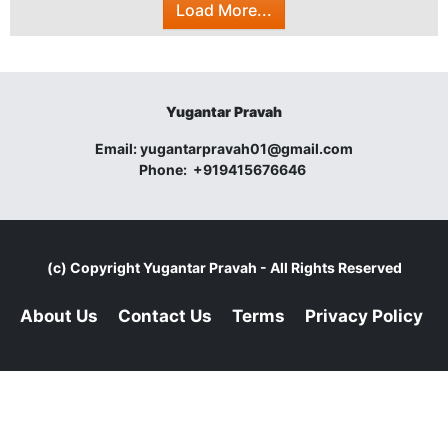
Load More...
Yugantar Pravah
Email:
yugantarpravah01@gmail.com
Phone:
+919415676646
(c) Copyright
Yugantar Pravah
- All Rights Reserved
About Us
Contact Us
Terms
Privacy Policy