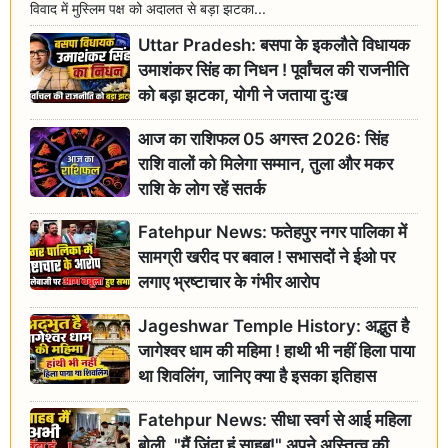
विवाद में मुस्लिम पक्ष को अदालत से बड़ा झटका...
Uttar Pradesh: बसपा के इकलौते विधायक
उमाशंकर सिंह का निधन ! पूर्वांचल की राजनीति
को बड़ा झटका, योगी ने जताया दुःख
आज का राशिफल 05 अगस्त 2026: सिंह
राशि वालों को मिलेगा सम्मान, तुला और मकर
राशि के लोग रहें सतर्क
Fatehpur News: फतेहपुर नगर पालिका में
सामग्री खरीद पर बवाल ! सभासदों ने ईओ पर
लगाए भ्रष्टाचार के गंभीर आरोप
Jageshwar Temple History: अद्भुत है
जागेश्वर धाम की महिमा ! हाथी भी नहीं हिला पाया
था शिवलिंग, जानिए क्या है इसका इतिहास
Fatehpur News: सीधा स्वर्ग से आई महिला
बोली, "मैं जिंदा हूं साहब!" अपने अस्तित्व की