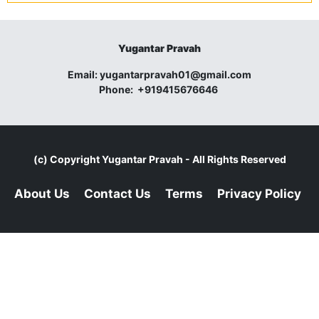
Yugantar Pravah
Email:
yugantarpravah01@gmail.com
Phone:
+919415676646
(c) Copyright
Yugantar Pravah
- All Rights Reserved
About Us
Contact Us
Terms
Privacy Policy