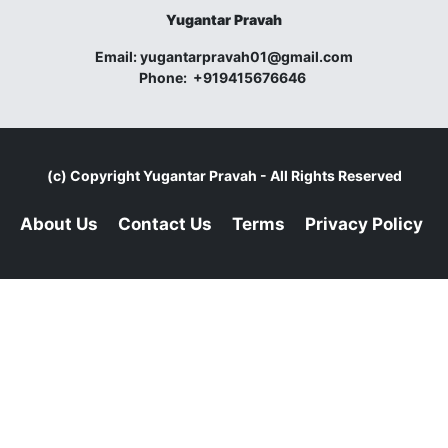
Yugantar Pravah
Email:
yugantarpravah01@gmail.com
Phone:
+919415676646
(c) Copyright
Yugantar Pravah
- All Rights Reserved
About Us
Contact Us
Terms
Privacy Policy