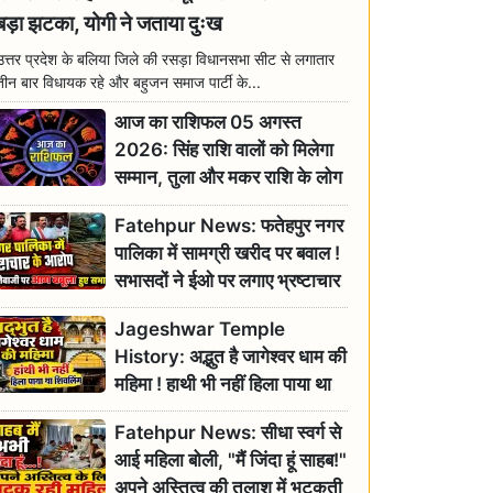
बड़ा झटका, योगी ने जताया दुःख
उत्तर प्रदेश के बलिया जिले की रसड़ा विधानसभा सीट से लगातार
तीन बार विधायक रहे और बहुजन समाज पार्टी के...
आज का राशिफल 05 अगस्त
2026: सिंह राशि वालों को मिलेगा
सम्मान, तुला और मकर राशि के लोग
रहें सतर्क
Fatehpur News: फतेहपुर नगर
पालिका में सामग्री खरीद पर बवाल !
सभासदों ने ईओ पर लगाए भ्रष्टाचार
के गंभीर आरोप
Jageshwar Temple
History: अद्भुत है जागेश्वर धाम की
महिमा ! हाथी भी नहीं हिला पाया था
शिवलिंग, जानिए क्या है इसका
Fatehpur News: सीधा स्वर्ग से
इतिहास
आई महिला बोली, "मैं जिंदा हूं साहब!"
अपने अस्तित्व की तलाश में भटकती