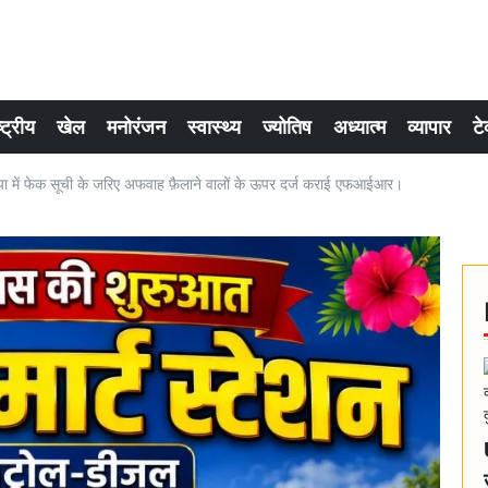
्ट्रीय
खेल
मनोरंजन
स्वास्थ्य
ज्योतिष
अध्यात्म
व्यापार
टे
 में फेक सूची के जरिए अफवाह फ़ैलाने वालों के ऊपर दर्ज कराई एफआईआर।