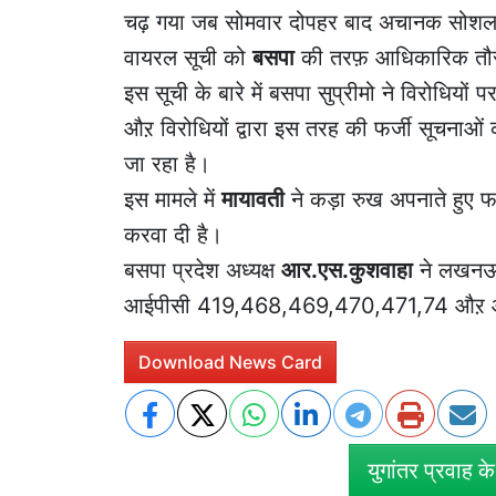
चढ़ गया जब सोमवार दोपहर बाद अचानक सोशल मी
वायरल सूची को
बसपा
की तरफ़ आधिकारिक तौर प
इस सूची के बारे में बसपा सुप्रीमो ने विरोधियों
औऱ विरोधियों द्वारा इस तरह की फर्जी सूचनाओ
जा रहा है।
इस मामले में
मायावती
ने कड़ा रुख अपनाते हुए फ
करवा दी है।
बसपा प्रदेश अध्यक्ष
आर.एस.कुशवाहा
ने लखनऊ क
आईपीसी 419,468,469,470,471,74 औऱ आईट
Download News Card
युगांतर प्रवाह क