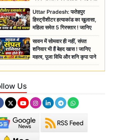
रही बुजुर्ग, एसडीएम ने दिए जांच के
Uttar Pradesh: फतेहपुर
आदेश
हिस्ट्रीशीटर हत्याकांड का खुलासा,
महिला समेत 5 गिरफ्तार ! जानिए
क्या था कनेक्शन?
सावन में सोमवार ही नहीं, संपत
शनिवार भी हैं बेहद खास ! जानिए
महत्व, पूजा विधि और शनि कृपा पाने
के आसान उपाय
ollow Us