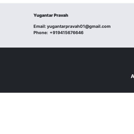
Yugantar Pravah
Email:
yugantarpravah01@gmail.com
Phone:
+919415676646
A