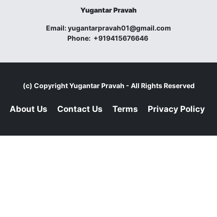
Yugantar Pravah
Email:
yugantarpravah01@gmail.com
Phone:
+919415676646
(c) Copyright
Yugantar Pravah
- All Rights Reserved
About Us
Contact Us
Terms
Privacy Policy