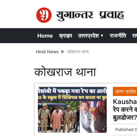
Home
क्राइम
उत्तरप्रदेश ▾
राजनीति
राष
Hindi News
कोखराज थाना
कोखराज थाना
उत्तर-प्रदेश
Kaushamb
रेप करने व
बुलडोजर
Published 