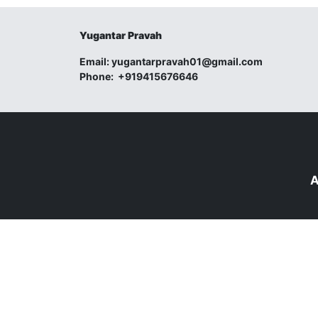
Yugantar Pravah
Email:
yugantarpravah01@gmail.com
Phone:
+919415676646
A