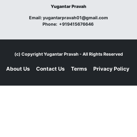
Yugantar Pravah
Email:
yugantarpravah01@gmail.com
Phone:
+919415676646
(c) Copyright
Yugantar Pravah
- All Rights Reserved
About Us
Contact Us
Terms
Privacy Policy