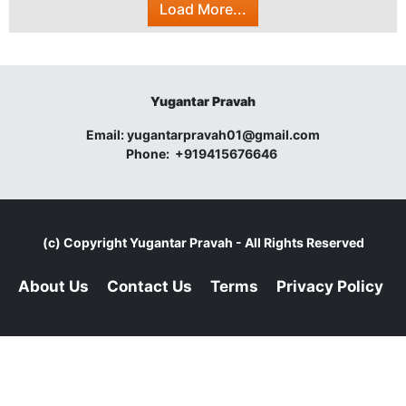
Load More...
Yugantar Pravah
Email:
yugantarpravah01@gmail.com
Phone:
+919415676646
(c) Copyright
Yugantar Pravah
- All Rights Reserved
About Us
Contact Us
Terms
Privacy Policy