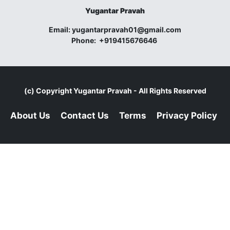
Yugantar Pravah
Email:
yugantarpravah01@gmail.com
Phone:
+919415676646
(c) Copyright
Yugantar Pravah
- All Rights Reserved
About Us
Contact Us
Terms
Privacy Policy