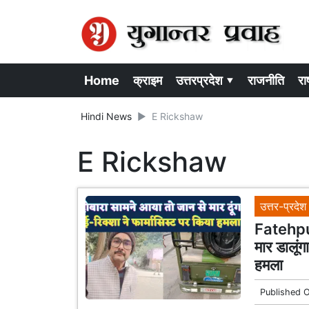
Home
क्राइम
उत्तरप्रदेश ▾
राजनीति
राष
Hindi News
E Rickshaw
E Rickshaw
उत्तर-प्रदेश
Fatehpur
मार डालूं
हमला
Published 