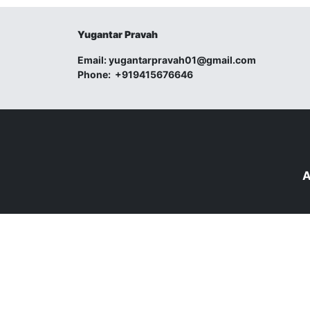
Yugantar Pravah
Email:
yugantarpravah01@gmail.com
Phone:
+919415676646
A