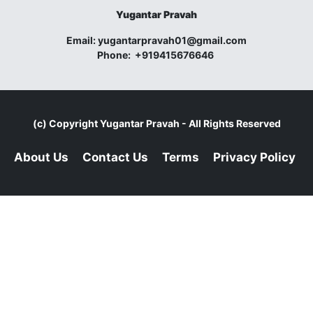
Yugantar Pravah
Email:
yugantarpravah01@gmail.com
Phone:
+919415676646
(c) Copyright
Yugantar Pravah
- All Rights Reserved
About Us
Contact Us
Terms
Privacy Policy