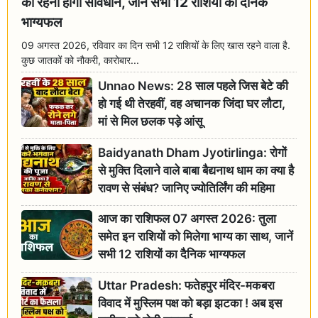
को रहना होगा सावधान, जानें सभी 12 राशियों का दैनिक
भाग्यफल
09 अगस्त 2026, रविवार का दिन सभी 12 राशियों के लिए खास रहने वाला है.
कुछ जातकों को नौकरी, कारोबार...
Unnao News: 28 साल पहले जिस बेटे की
हो गई थी तेरहवीं, वह अचानक जिंदा घर लौटा,
मां से मिल छलक पड़े आंसू
Baidyanath Dham Jyotirlinga: रोगों
से मुक्ति दिलाने वाले बाबा बैद्यनाथ धाम का क्या है
रावण से संबंध? जानिए ज्योतिर्लिंग की महिमा
आज का राशिफल 07 अगस्त 2026: तुला
समेत इन राशियों को मिलेगा भाग्य का साथ, जानें
सभी 12 राशियों का दैनिक भाग्यफल
Uttar Pradesh: फतेहपुर मंदिर-मकबरा
विवाद में मुस्लिम पक्ष को बड़ा झटका ! अब इस