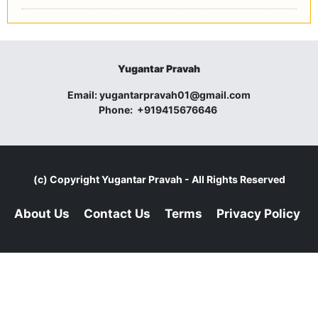
Yugantar Pravah
Email:
yugantarpravah01@gmail.com
Phone:
+919415676646
(c) Copyright
Yugantar Pravah
- All Rights Reserved
About Us
Contact Us
Terms
Privacy Policy