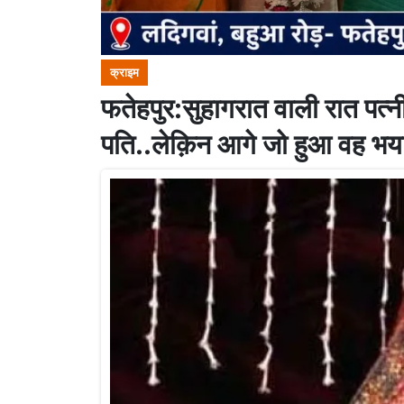
क्राइम
फतेहपुर:सुहागरात वाली रात पत्नी
पति..लेक़िन आगे जो हुआ वह भय