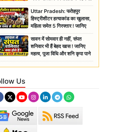
रही बुजुर्ग, एसडीएम ने दिए जांच के
Uttar Pradesh: फतेहपुर
आदेश
हिस्ट्रीशीटर हत्याकांड का खुलासा,
महिला समेत 5 गिरफ्तार ! जानिए
क्या था कनेक्शन?
सावन में सोमवार ही नहीं, संपत
शनिवार भी हैं बेहद खास ! जानिए
महत्व, पूजा विधि और शनि कृपा पाने
के आसान उपाय
ollow Us