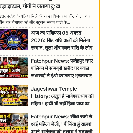
बड़ा झटका, योगी ने जताया दुःख
उत्तर प्रदेश के बलिया जिले की रसड़ा विधानसभा सीट से लगातार
तीन बार विधायक रहे और बहुजन समाज पार्टी के...
आज का राशिफल 05 अगस्त
2026: सिंह राशि वालों को मिलेगा
सम्मान, तुला और मकर राशि के लोग
रहें सतर्क
Fatehpur News: फतेहपुर नगर
पालिका में सामग्री खरीद पर बवाल !
सभासदों ने ईओ पर लगाए भ्रष्टाचार
के गंभीर आरोप
Jageshwar Temple
History: अद्भुत है जागेश्वर धाम की
महिमा ! हाथी भी नहीं हिला पाया था
शिवलिंग, जानिए क्या है इसका
Fatehpur News: सीधा स्वर्ग से
इतिहास
आई महिला बोली, "मैं जिंदा हूं साहब!"
अपने अस्तित्व की तलाश में भटकती