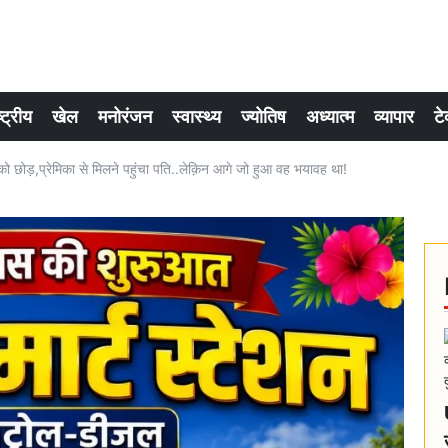
्ट्रीय
खेल
मनोरंजन
स्वास्थ्य
ज्योतिष
अध्यात्म
व्यापार
टे
 को छोड़,प्रेमिका से मिलने पहुंचा पति..लेक़िन आगे जो हुआ वह भयावह था!