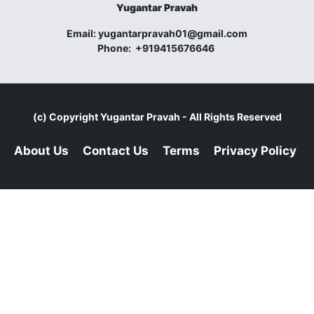
Yugantar Pravah
Email:
yugantarpravah01@gmail.com
Phone:
+919415676646
(c) Copyright
Yugantar Pravah
- All Rights Reserved
About Us
Contact Us
Terms
Privacy Policy