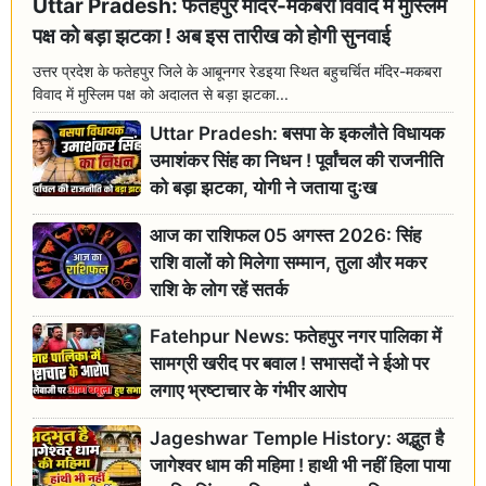
Uttar Pradesh: फतेहपुर मंदिर-मकबरा विवाद में मुस्लिम
पक्ष को बड़ा झटका ! अब इस तारीख को होगी सुनवाई
उत्तर प्रदेश के फतेहपुर जिले के आबूनगर रेडइया स्थित बहुचर्चित मंदिर-मकबरा
विवाद में मुस्लिम पक्ष को अदालत से बड़ा झटका...
Uttar Pradesh: बसपा के इकलौते विधायक
उमाशंकर सिंह का निधन ! पूर्वांचल की राजनीति
को बड़ा झटका, योगी ने जताया दुःख
आज का राशिफल 05 अगस्त 2026: सिंह
राशि वालों को मिलेगा सम्मान, तुला और मकर
राशि के लोग रहें सतर्क
Fatehpur News: फतेहपुर नगर पालिका में
सामग्री खरीद पर बवाल ! सभासदों ने ईओ पर
लगाए भ्रष्टाचार के गंभीर आरोप
Jageshwar Temple History: अद्भुत है
जागेश्वर धाम की महिमा ! हाथी भी नहीं हिला पाया