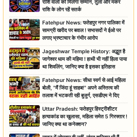
राशि वालों को मिलेगा सम्मान, तुला और मकर
राशि के लोग रहें सतर्क
Fatehpur News: फतेहपुर नगर पालिका में
सामग्री खरीद पर बवाल ! सभासदों ने ईओ पर
लगाए भ्रष्टाचार के गंभीर आरोप
Jageshwar Temple History: अद्भुत है
जागेश्वर धाम की महिमा ! हाथी भी नहीं हिला पाया
था शिवलिंग, जानिए क्या है इसका इतिहास
Fatehpur News: सीधा स्वर्ग से आई महिला
बोली, "मैं जिंदा हूं साहब!" अपने अस्तित्व की
तलाश में भटकती रही बुजुर्ग, एसडीएम ने दिए
जांच के आदेश
Uttar Pradesh: फतेहपुर हिस्ट्रीशीटर
हत्याकांड का खुलासा, महिला समेत 5 गिरफ्तार !
जानिए क्या था कनेक्शन?