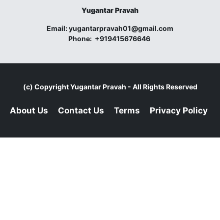
Yugantar Pravah
Email:
yugantarpravah01@gmail.com
Phone:
+919415676646
(c) Copyright
Yugantar Pravah
- All Rights Reserved
About Us
Contact Us
Terms
Privacy Policy