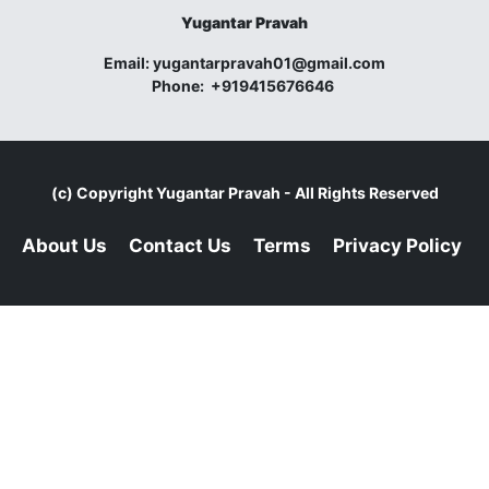
Yugantar Pravah
Email:
yugantarpravah01@gmail.com
Phone:
+919415676646
(c) Copyright
Yugantar Pravah
- All Rights Reserved
About Us
Contact Us
Terms
Privacy Policy