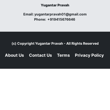
Yugantar Pravah
Email:
yugantarpravah01@gmail.com
Phone:
+919415676646
(c) Copyright
Yugantar Pravah
- All Rights Reserved
About Us
Contact Us
Terms
Privacy Policy