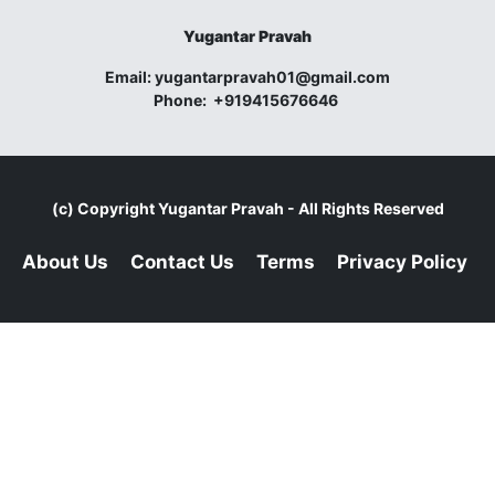
Yugantar Pravah
Email:
yugantarpravah01@gmail.com
Phone:
+919415676646
(c) Copyright
Yugantar Pravah
- All Rights Reserved
About Us
Contact Us
Terms
Privacy Policy