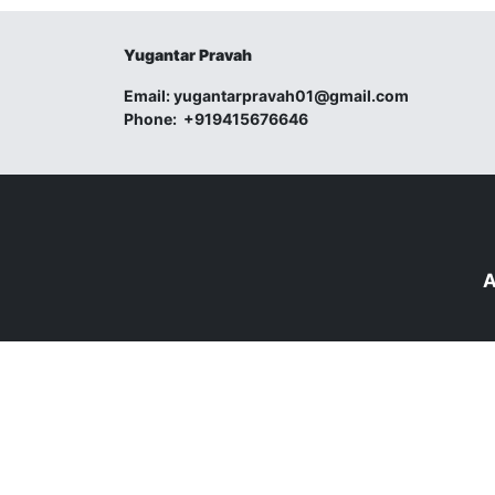
Yugantar Pravah
Email:
yugantarpravah01@gmail.com
Phone:
+919415676646
A