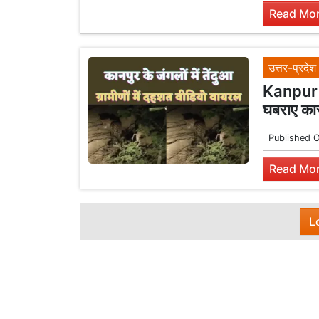
Read Mor
उत्तर-प्रदेश
Kanpur L
घबराए का
Published 
Read Mor
L