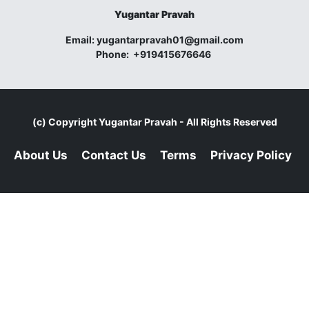
Yugantar Pravah
Email:
yugantarpravah01@gmail.com
Phone:
+919415676646
(c) Copyright
Yugantar Pravah
- All Rights Reserved
About Us
Contact Us
Terms
Privacy Policy