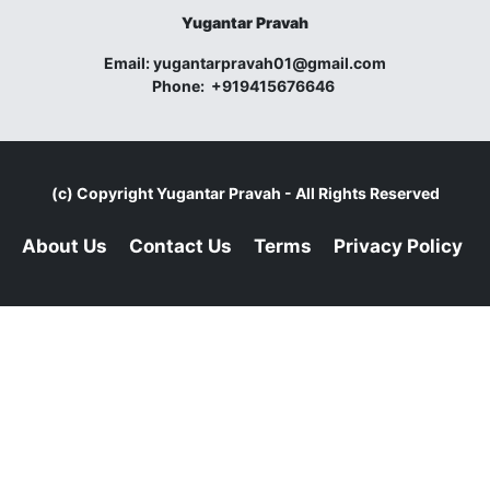
Yugantar Pravah
Email:
yugantarpravah01@gmail.com
Phone:
+919415676646
(c) Copyright
Yugantar Pravah
- All Rights Reserved
About Us
Contact Us
Terms
Privacy Policy