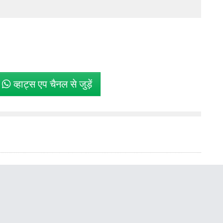
े
व्हाट्स एप चैनल से जुड़ें