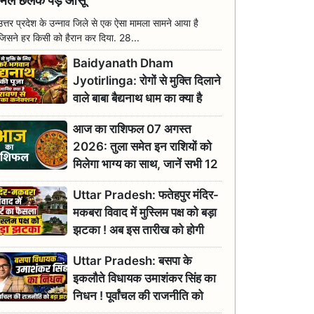
मिल छलक पड़े आंसू
उत्तर प्रदेश के उन्नाव जिले से एक ऐसा मामला सामने आया है
जिसने हर किसी को हैरान कर दिया. 28...
Baidyanath Dham
Jyotirlinga: रोगों से मुक्ति दिलाने
वाले बाबा बैद्यनाथ धाम का क्या है
रावण से संबंध? जानिए ज्योतिर्लिंग की
आज का राशिफल 07 अगस्त
महिमा
2026: तुला समेत इन राशियों को
मिलेगा भाग्य का साथ, जानें सभी 12
राशियों का दैनिक भाग्यफल
Uttar Pradesh: फतेहपुर मंदिर-
मकबरा विवाद में मुस्लिम पक्ष को बड़ा
झटका ! अब इस तारीख को होगी
सुनवाई
Uttar Pradesh: बसपा के
इकलौते विधायक उमाशंकर सिंह का
निधन ! पूर्वांचल की राजनीति को
बड़ा झटका, योगी ने जताया दुःख