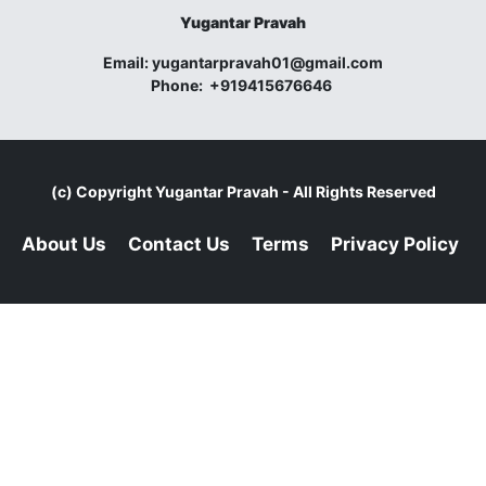
Yugantar Pravah
Email:
yugantarpravah01@gmail.com
Phone:
+919415676646
(c) Copyright
Yugantar Pravah
- All Rights Reserved
About Us
Contact Us
Terms
Privacy Policy