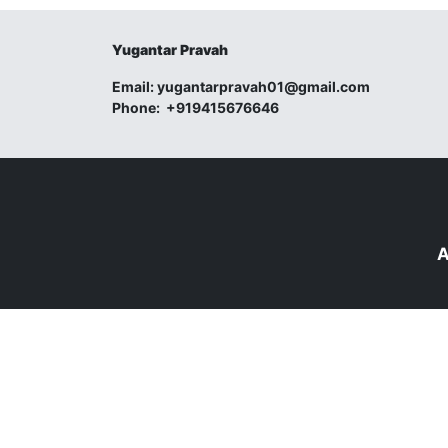
Yugantar Pravah
Email:
yugantarpravah01@gmail.com
Phone:
+919415676646
A