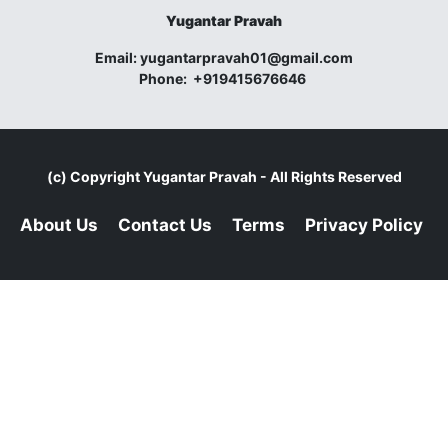
Yugantar Pravah
Email:
yugantarpravah01@gmail.com
Phone:
+919415676646
(c) Copyright
Yugantar Pravah
- All Rights Reserved
About Us
Contact Us
Terms
Privacy Policy