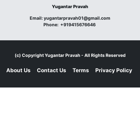
Yugantar Pravah
Email:
yugantarpravah01@gmail.com
Phone:
+919415676646
(c) Copyright
Yugantar Pravah
- All Rights Reserved
About Us
Contact Us
Terms
Privacy Policy