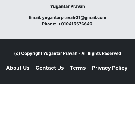
Yugantar Pravah
Email:
yugantarpravah01@gmail.com
Phone:
+919415676646
(c) Copyright
Yugantar Pravah
- All Rights Reserved
About Us
Contact Us
Terms
Privacy Policy