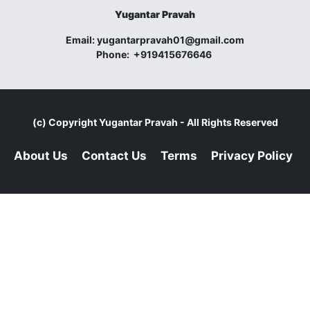
Yugantar Pravah
Email:
yugantarpravah01@gmail.com
Phone:
+919415676646
(c) Copyright
Yugantar Pravah
- All Rights Reserved
About Us
Contact Us
Terms
Privacy Policy