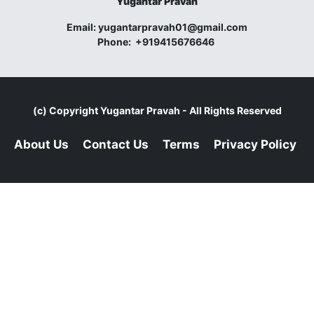
Yugantar Pravah
Email:
yugantarpravah01@gmail.com
Phone:
+919415676646
(c) Copyright
Yugantar Pravah
- All Rights Reserved
About Us
Contact Us
Terms
Privacy Policy