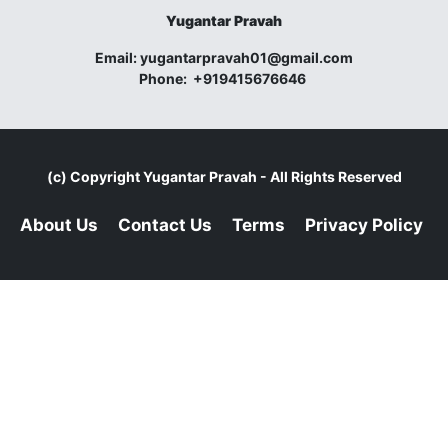
Yugantar Pravah
Email:
yugantarpravah01@gmail.com
Phone:
+919415676646
(c) Copyright
Yugantar Pravah
- All Rights Reserved
About Us
Contact Us
Terms
Privacy Policy