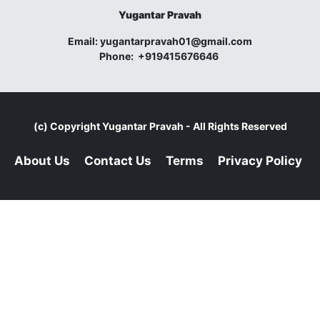
Yugantar Pravah
Email:
yugantarpravah01@gmail.com
Phone:
+919415676646
(c) Copyright
Yugantar Pravah
- All Rights Reserved
About Us
Contact Us
Terms
Privacy Policy