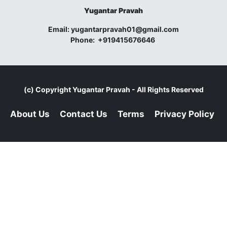
Yugantar Pravah
Email:
yugantarpravah01@gmail.com
Phone:
+919415676646
(c) Copyright
Yugantar Pravah
- All Rights Reserved
About Us
Contact Us
Terms
Privacy Policy