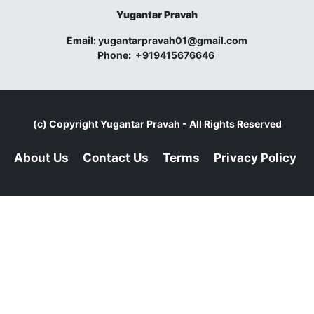
Yugantar Pravah
Email:
yugantarpravah01@gmail.com
Phone:
+919415676646
(c) Copyright
Yugantar Pravah
- All Rights Reserved
About Us
Contact Us
Terms
Privacy Policy